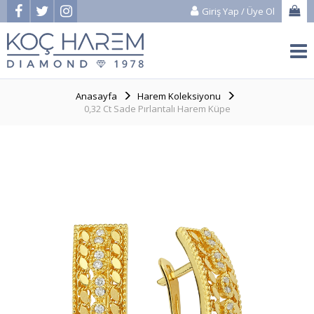
Giriş Yap
/
Üye Ol
Anasayfa
Harem Koleksiyonu
0,32 Ct Sade Pırlantalı Harem Küpe