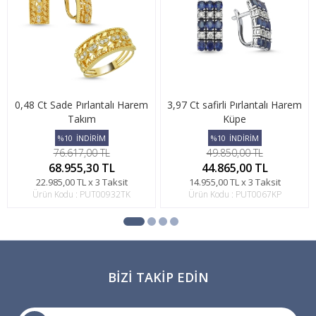
0,48 Ct Sade Pırlantalı Harem
3,97 Ct safirli Pırlantalı Harem
Takım
Küpe
%10
İNDİRİM
%10
İNDİRİM
76.617,00 TL
49.850,00 TL
68.955,30 TL
44.865,00 TL
22.985,00 TL x 3 Taksit
14.955,00 TL x 3 Taksit
Ürün Kodu : PUT00932TK
Ürün Kodu : PUT0067KP
BIZI TAKIP EDIN