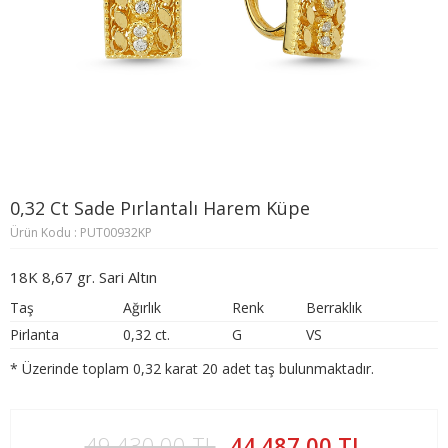
0,32 Ct Sade Pırlantalı Harem Küpe
Ürün Kodu : PUT00932KP
18K 8,67 gr. Sari Altın
Taş
Ağırlık
Renk
Berraklık
Pirlanta
0,32 ct.
G
VS
* Üzerinde toplam 0,32 karat 20 adet taş bulunmaktadır.
49.430,00 TL
44.487,00 TL