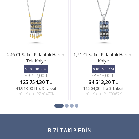
4,46 Ct Safirli Pırlantalı Harem
1,91 Ct safirli Pırlantalı Harem
Tek Kolye
Kolye
%10
İNDİRİM
%10
İNDİRİM
139.727,00 TL
38.348,00 TL
125.754,30 TL
34.513,20 TL
41.918,00 TL x 3 Taksit
11.504,00 TL x 3 Taksit
Ürün Kodu : PZK0470KL
Ürün Kodu : PUT0067KL
BIZI TAKIP EDIN