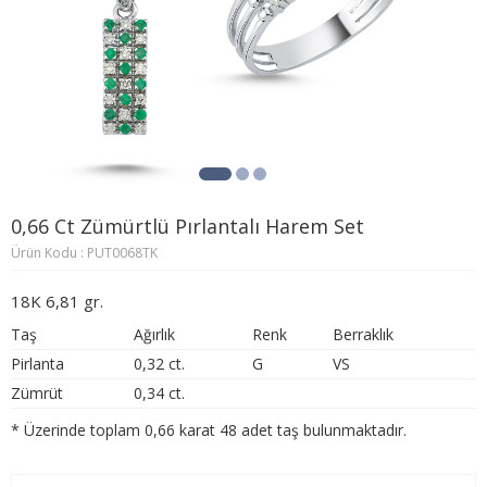
0,66 Ct Zümürtlü Pırlantalı Harem Set
Ürün Kodu : PUT0068TK
18K 6,81 gr.
Taş
Ağırlık
Renk
Berraklık
Pirlanta
0,32 ct.
G
VS
Zümrüt
0,34 ct.
* Üzerinde toplam 0,66 karat 48 adet taş bulunmaktadır.