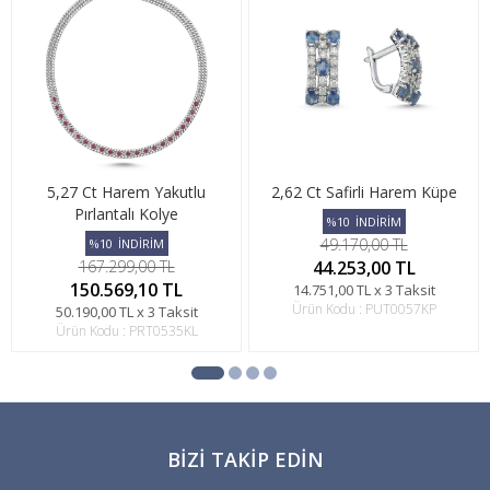
5,27 Ct Harem Yakutlu
2,62 Ct Safirli Harem Küpe
Pırlantalı Kolye
%10
İNDİRİM
49.170,00 TL
%10
İNDİRİM
167.299,00 TL
44.253,00 TL
150.569,10 TL
14.751,00 TL x 3 Taksit
Ürün Kodu : PUT0057KP
50.190,00 TL x 3 Taksit
Ürün Kodu : PRT0535KL
BIZI TAKIP EDIN