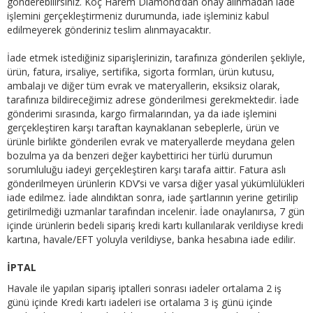
gönderebilirsiniz. Koç Harem Diamond’dan onay alınmadan iade
işlemini gerçekleştirmeniz durumunda, iade işleminiz kabul
edilmeyerek gönderiniz teslim alınmayacaktır.
İade etmek istediğiniz siparişlerinizin, tarafınıza gönderilen şekliyle,
ürün, fatura, irsaliye, sertifika, sigorta formları, ürün kutusu,
ambalajı ve diğer tüm evrak ve materyallerin, eksiksiz olarak,
tarafınıza bildireceğimiz adrese gönderilmesi gerekmektedir. İade
gönderimi sırasında, kargo firmalarından, ya da iade işlemini
gerçekleştiren karşı taraftan kaynaklanan sebeplerle, ürün ve
ürünle birlikte gönderilen evrak ve materyallerde meydana gelen
bozulma ya da benzeri değer kaybettirici her türlü durumun
sorumluluğu iadeyi gerçekleştiren karşı tarafa aittir. Fatura aslı
gönderilmeyen ürünlerin KDV’si ve varsa diğer yasal yükümlülükleri
iade edilmez. İade alındıktan sonra, iade şartlarının yerine getirilip
getirilmediği uzmanlar tarafından incelenir. İade onaylanırsa, 7 gün
içinde ürünlerin bedeli sipariş kredi kartı kullanılarak verildiyse kredi
kartına, havale/EFT yoluyla verildiyse, banka hesabına iade edilir.
İPTAL
Havale ile yapılan sipariş iptalleri sonrası iadeler ortalama 2 iş
günü içinde Kredi kartı iadeleri ise ortalama 3 iş günü içinde