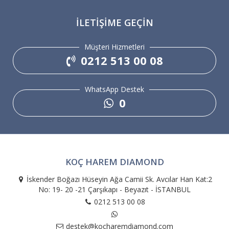
İLETIŞIME GEÇIN
Müşteri Hizmetleri
0212 513 00 08
WhatsApp Destek
0
KOÇ HAREM DIAMOND
İskender Boğazı Hüseyin Ağa Camii Sk. Avcılar Han Kat:2
No: 19- 20 -21 Çarşıkapı - Beyazıt - İSTANBUL
0212 513 00 08
destek@kocharemdiamond.com