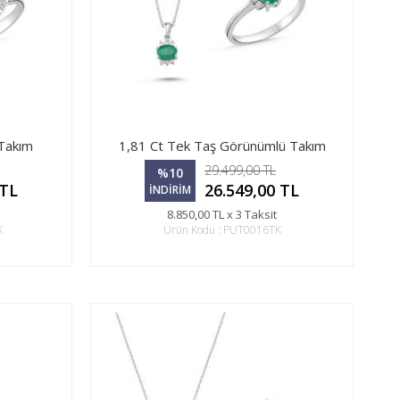
 Takım
1,81 Ct Tek Taş Görünümlü Takım
29.499,00 TL
%10
 TL
26.549,00 TL
İNDİRİM
8.850,00 TL x 3 Taksit
K
Ürün Kodu : PUT0016TK