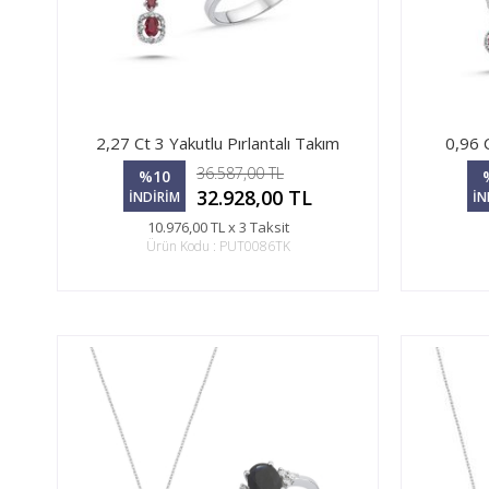
2,27 Ct 3 Yakutlu Pırlantalı Takım
0,96 
36.587,00 TL
%10
32.928,00 TL
İNDİRİM
İN
10.976,00 TL x 3 Taksit
Ürün Kodu : PUT0086TK