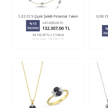
1,32 Ct 5 Çiçek Şekilli Pırlantalı Takım
0,93 Ct
147.008,00 TL
%10
132.307,00 TL
İNDİRİM
%
İN
44.102,00 TL x 3 Taksit
Ürün Kodu : PRT0801TK