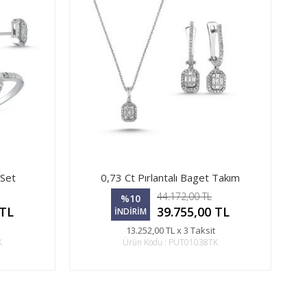
 Set
0,73 Ct Pırlantalı Baget Takım
44.172,00 TL
%10
 TL
39.755,00 TL
İNDİRİM
13.252,00 TL x 3 Taksit
K
Ürün Kodu : PUT01038TK