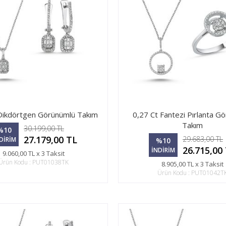
Dikdörtgen Görünümlü Takım
0,27 Ct Fantezi Pırlanta G
Takım
30.199,00 TL
%10
27.179,00 TL
29.683,00 TL
DİRİM
%10
26.715,00
İNDİRİM
9.060,00 TL x 3 Taksit
Ürün Kodu : PUT01038TK
8.905,00 TL x 3 Taksit
Ürün Kodu : PUT01042T