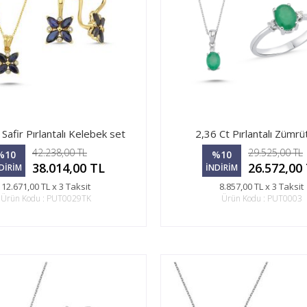
 Safir Pırlantalı Kelebek set
2,36 Ct Pırlantalı Zümrü
42.238,00 TL
29.525,00 TL
%10
%10
38.014,00 TL
26.572,00
DİRİM
İNDİRİM
12.671,00 TL x 3 Taksit
8.857,00 TL x 3 Taksit
Ürün Kodu : PUT0029TK
Ürün Kodu : PUT0003