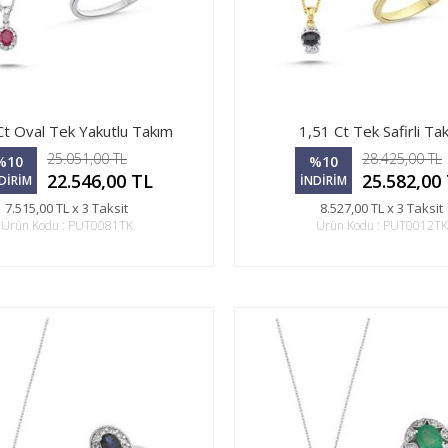
Ct Oval Tek Yakutlu Takım
1,51 Ct Tek Safirli Ta
25.051,00 TL
28.425,00 TL
%10
%10
22.546,00 TL
25.582,00
DİRİM
İNDİRİM
7.515,00 TL x 3 Taksit
8.527,00 TL x 3 Taksit
Ürün Kodu : PUT0081TK
Ürün Kodu : PUT0012TK