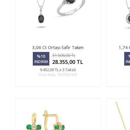
3,06 Ct Ortası Safir Takım
1,74 
31.506,00 TL
%10
28.355,00 TL
İNDİRİM
İN
9.452,00 TL x 3 Taksit
Ürün Kodu : PUT0004TK