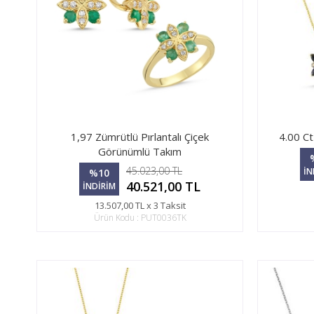
1,97 Zümrütlü Pırlantalı Çiçek
4.00 Ct
Görünümlü Takım
45.023,00 TL
İN
%10
40.521,00 TL
İNDİRİM
13.507,00 TL x 3 Taksit
Ürün Kodu : PUT0036TK