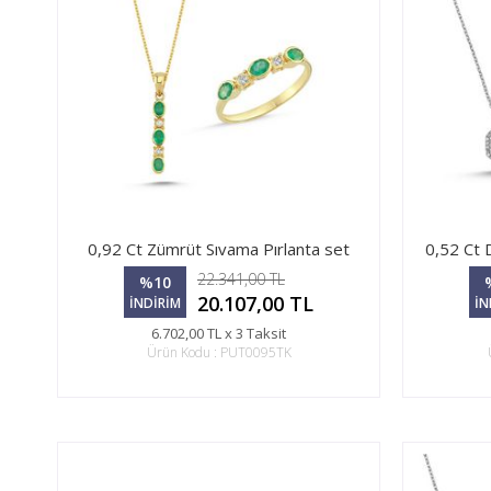
0,92 Ct Zümrüt Sıvama Pırlanta set
0,52 Ct 
22.341,00 TL
%10
20.107,00 TL
İNDİRİM
İN
6.702,00 TL x 3 Taksit
Ürün Kodu : PUT0095TK