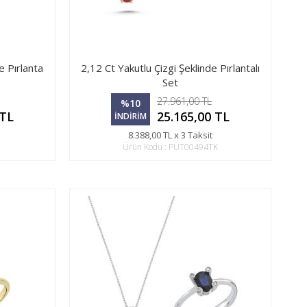
e Pırlanta
2,12 Ct Yakutlu Çizgi Şeklinde Pırlantalı
Set
27.961,00 TL
%10
 TL
25.165,00 TL
İNDİRİM
8.388,00 TL x 3 Taksit
Ürün Kodu : PUT00494TK