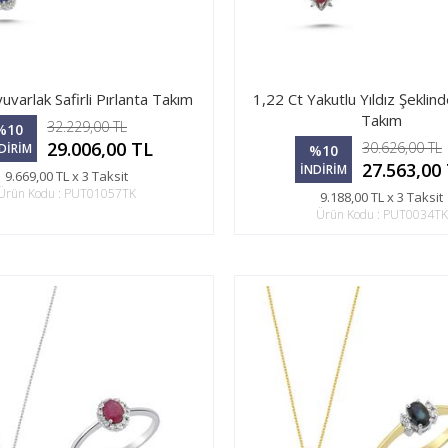
uvarlak Safirli Pırlanta Takım
1,22 Ct Yakutlu Yıldız Şeklind
Takım
32.229,00 TL
%10
29.006,00 TL
30.626,00 TL
DİRİM
%10
27.563,00
İNDİRİM
9.669,00 TL x 3 Taksit
Ürün Kodu : PUT01057TK
9.188,00 TL x 3 Taksit
Ürün Kodu : PUT0034TK