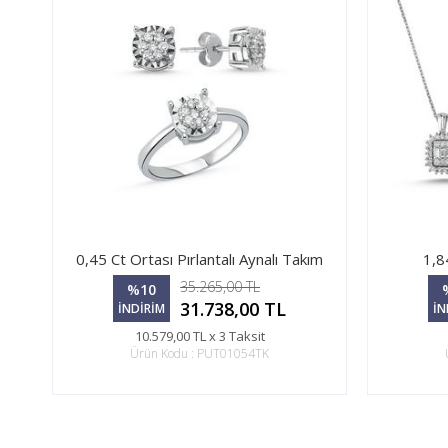
0,45 Ct Ortası Pırlantalı Aynalı Takım
1,8
35.265,00 TL
%10
31.738,00 TL
İNDİRİM
İN
10.579,00 TL x 3 Taksit
Ürün Kodu : PUT01054TK