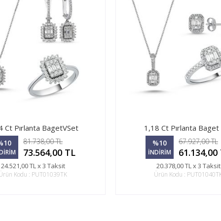
4 Ct Pırlanta BagetVSet
1,18 Ct Pırlanta Baget
81.738,00 TL
67.927,00 TL
%10
%10
73.564,00 TL
61.134,00
DİRİM
İNDİRİM
24.521,00 TL x 3 Taksit
20.378,00 TL x 3 Taksit
Ürün Kodu : PUT01039TK
Ürün Kodu : PUT01040T