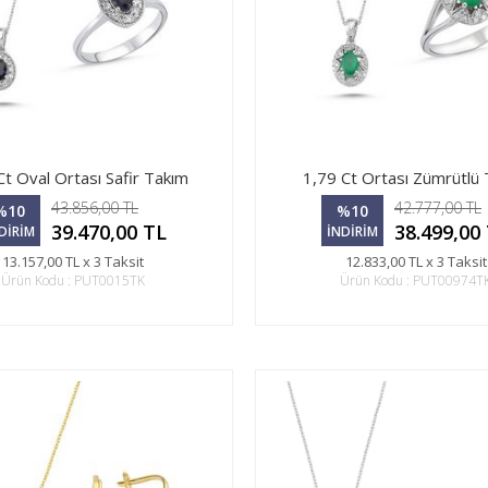
Ct Oval Ortası Safir Takım
1,79 Ct Ortası Zümrütlü
43.856,00 TL
42.777,00 TL
%10
%10
39.470,00 TL
38.499,00
DİRİM
İNDİRİM
13.157,00 TL x 3 Taksit
12.833,00 TL x 3 Taksit
Ürün Kodu : PUT0015TK
Ürün Kodu : PUT00974T