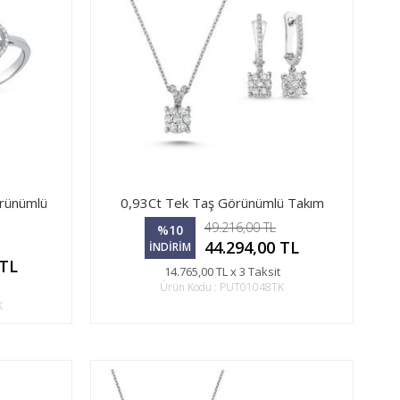
örünümlü
0,93Ct Tek Taş Görünümlü Takım
49.216,00 TL
%10
44.294,00 TL
İNDİRİM
 TL
14.765,00 TL x 3 Taksit
Ürün Kodu : PUT01048TK
K