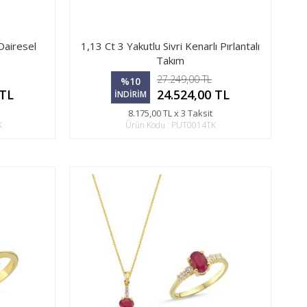
Dairesel
1,13 Ct 3 Yakutlu Sivri Kenarlı Pırlantalı
Takım
27.249,00 TL
%10
 TL
24.524,00 TL
İNDİRİM
8.175,00 TL x 3 Taksit
K
Ürün Kodu : PUT0014TK