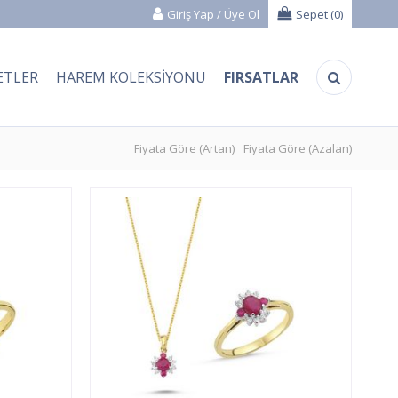
Giriş Yap
/
Üye Ol
Sepet (
0
)
ETLER
HAREM KOLEKSIYONU
FIRSATLAR
Fiyata Göre (Artan)
Fiyata Göre (Azalan)