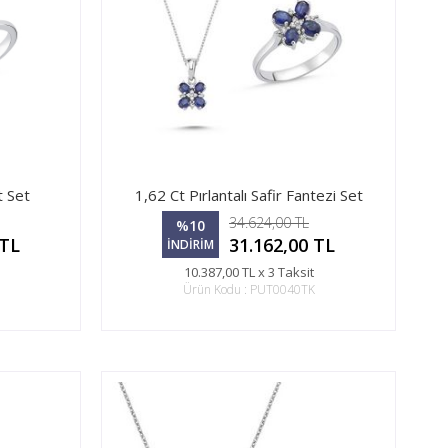
t Set
1,62 Ct Pırlantalı Safir Fantezi Set
34.624,00 TL
%10
 TL
31.162,00 TL
İNDİRİM
10.387,00 TL x 3 Taksit
Ürün Kodu : PUT0040TK