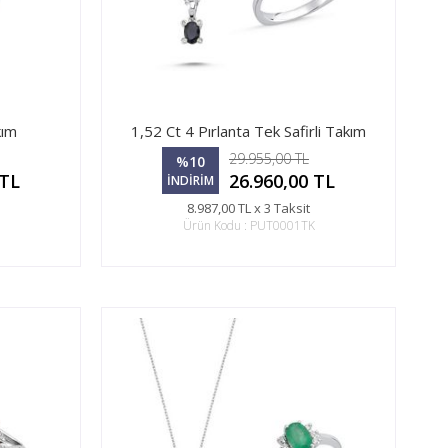
kım
1,52 Ct 4 Pırlanta Tek Safirli Takım
29.955,00 TL
%10
 TL
26.960,00 TL
İNDİRİM
8.987,00 TL x 3 Taksit
Ürün Kodu : PUT0001TK