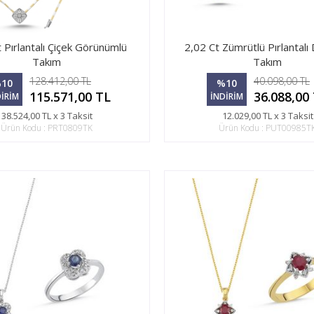
 Pırlantalı Çiçek Görünümlü
2,02 Ct Zümrütlü Pırlantalı 
Takım
Takım
128.412,00 TL
40.098,00 TL
10
%10
115.571,00 TL
36.088,00
DİRİM
İNDİRİM
38.524,00 TL x 3 Taksit
12.029,00 TL x 3 Taksit
Ürün Kodu : PRT0809TK
Ürün Kodu : PUT00985T