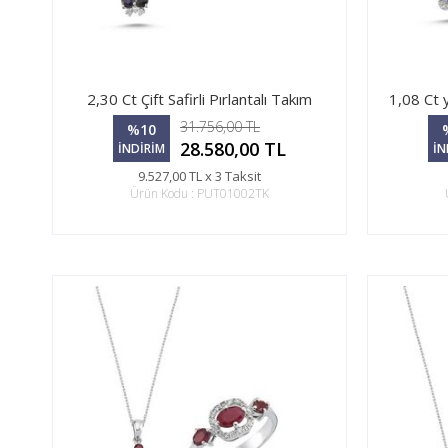
2,30 Ct Çift Safirli Pırlantalı Takım
1,08 Ct y
31.756,00 TL
%10
28.580,00 TL
İNDİRİM
İN
9.527,00 TL x 3 Taksit
Ürün Kodu : PUT01002TK