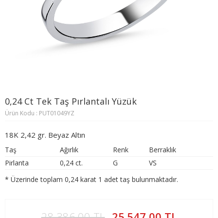
0,24 Ct Tek Taş Pırlantalı Yüzük
Ürün Kodu : PUT01049YZ
18K 2,42 gr. Beyaz Altın
Taş
Ağırlık
Renk
Berraklık
Pirlanta
0,24 ct.
G
VS
* Üzerinde toplam 0,24 karat 1 adet taş bulunmaktadır.
28.386,00 TL
25.547,00 TL