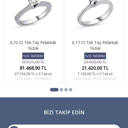
0,72 Ct Tek Taş Pırlantalı
0,17 Ct Tek Taş Pırlantalı
Yüzük
Yüzük
%10
İNDİRİM
%10
İNDİRİM
90.521,00 TL
23.800,00 TL
81.468,90 TL
21.420,00 TL
27.156,00 TL x 3 Taksit
7.140,00 TL x 3 Taksit
Ürün Kodu : PY0680YZ
Ürün Kodu : PUT01086YZ2
BIZI TAKIP EDIN