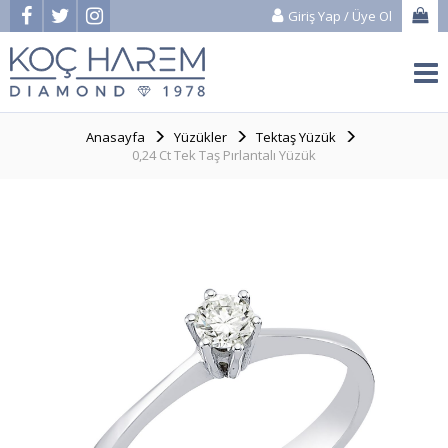
Giriş Yap
/
Üye Ol
Anasayfa
Yüzükler
Tektaş Yüzük
0,24 Ct Tek Taş Pırlantalı Yüzük