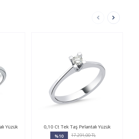
alı Yüzük
0,10 Ct Tek Taş Pırlantalı Yüzük
17.291,00 TL
%10