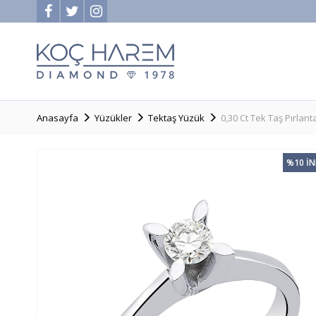
Anasayfa
Yüzükler
Tektaş Yüzük
0,30 Ct Tek Taş Pırlant
%10 İ