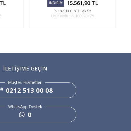
 TL
15.561,90 TL
İNDİRİM
5.187,00 TL x 3 Taksit
Z
Ürün Kodu : PUT00970YZ5
İLETIŞIME GEÇIN
Müşteri Hizmetleri
0212 513 00 08
WhatsApp Destek
0