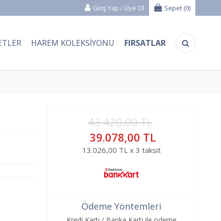
Giriş Yap
/
Üye Ol
Sepet (
0
)
ETLER
HAREM KOLEKSIYONU
FIRSATLAR
43.420,00 TL
39.078,00 TL
13.026,00 TL x 3 taksit
Ödeme Yöntemleri
Kredi Kartı / Banka Kartı ile ödeme