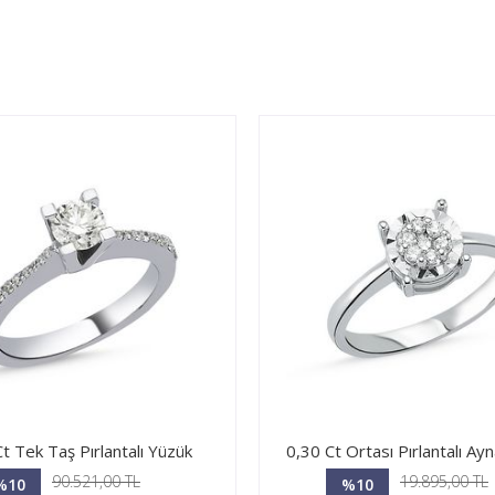
t Tek Taş Pırlantalı Yüzük
0,30 Ct Ortası Pırlantalı Ayn
90.521,00 TL
19.895,00 TL
%10
%10