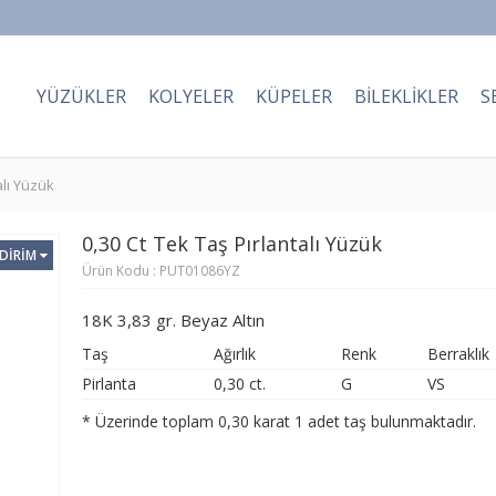
YÜZÜKLER
KOLYELER
KÜPELER
BILEKLIKLER
S
alı Yüzük
0,30 Ct Tek Taş Pırlantalı Yüzük
NDİRİM
Ürün Kodu : PUT01086YZ
18K 3,83 gr. Beyaz Altın
Taş
Ağırlık
Renk
Berraklık
Pirlanta
0,30 ct.
G
VS
* Üzerinde toplam 0,30 karat 1 adet taş bulunmaktadır.