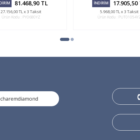
81.468,90 TL
17.905,50
DİRİM
İNDİRİM
27.156,00 TL x 3 Taksit
5.968,00 TL x 3 Taksit
Ürün Kodu : PY0680YZ
Ürün Kodu : PUT01054Y
ocharemdiamond