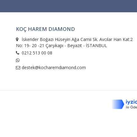
KOÇ HAREM DIAMOND
İskender Boğazı Hüseyin Ağa Camii Sk. Avcılar Han Kat:2
No: 19- 20 -21 Çarşıkapı - Beyazıt - İSTANBUL
0212 513 00 08
destek@kocharemdiamond.com