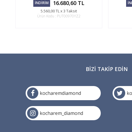
16.680,60 TL
İNDİRİM
İN
5.560,00 TL x 3 Taksit
Ürün Kodu : PUT00970YZ2
BIZI TAKIP EDIN
kocharemdiamond
k
kocharem_diamond