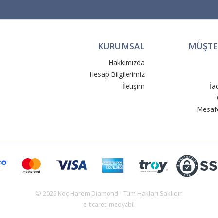
KURUMSAL
MÜŞTER
Hakkımızda
Hesap Bilgilerimiz
İletişim
İa
Mesafe
© 2026 Koç Harem Diamond - Tüm Hakları Saklıdır.
e-ticaret: medyabil