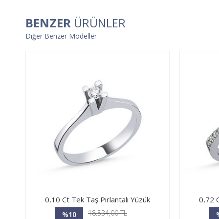
BENZER
ÜRÜNLER
Diğer Benzer Modeller
0,10 Ct Tek Taş Pırlantalı Yüzük
0,72 C
18.534,00 TL
%10