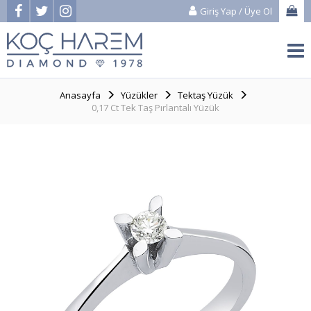
Giriş Yap
/
Üye Ol
Anasayfa
Yüzükler
Tektaş Yüzük
0,17 Ct Tek Taş Pırlantalı Yüzük