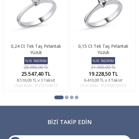
0,24 Ct Tek Taş Pırlantalı
0,15 Ct Tek Taş Pırlantalı
Yüzük
Yüzük
%10
İNDİRİM
%10
İNDİRİM
28.386,00 TL
21.365,00 TL
25.547,40 TL
19.228,50 TL
8.516,00 TL x 3 Taksit
6.410,00 TL x 3 Taksit
Ürün Kodu : PUT01049YZ
Ürün Kodu : PUT00970YZ4
BIZI TAKIP EDIN