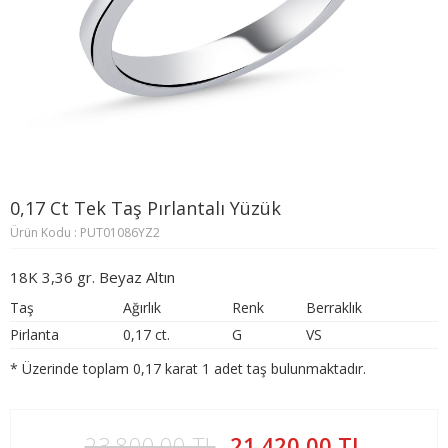
0,17 Ct Tek Taş Pırlantalı Yüzük
Ürün Kodu : PUT01086YZ2
18K 3,36 gr. Beyaz Altın
Taş
Ağırlık
Renk
Berraklık
Pirlanta
0,17 ct.
G
VS
* Üzerinde toplam 0,17 karat 1 adet taş bulunmaktadır.
23.800,00 TL
21.420,00 TL