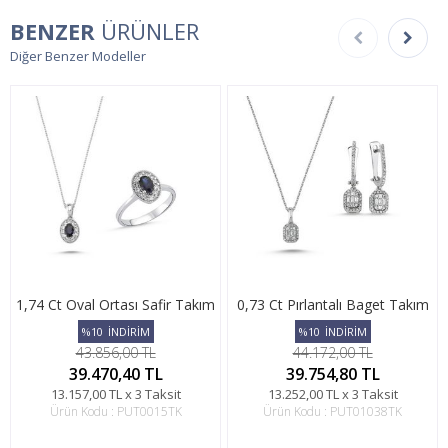
BENZER
ÜRÜNLER
Diğer Benzer Modeller
1,74 Ct Oval Ortası Safir Takım
0,73 Ct Pırlantalı Baget Takım
%10
İNDİRİM
%10
İNDİRİM
43.856,00 TL
44.172,00 TL
39.470,40 TL
39.754,80 TL
13.157,00 TL x 3 Taksit
13.252,00 TL x 3 Taksit
Ürün Kodu : PUT0015TK
Ürün Kodu : PUT01038TK