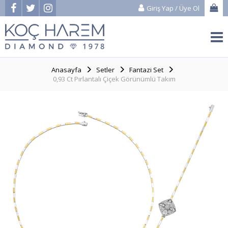
Giriş Yap
/
Üye Ol
Anasayfa
Setler
Fantazi Set
0,93 Ct Pırlantalı Çiçek Görünümlü Takım