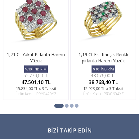
1,71 Ct Yakut Pırlanta Harem
1,19 Ct Esli Karışık Renkli
Yüzük
pırlanta Harem Yüzük
%10
İNDİRİM
%10
İNDİRİM
52.779,00 TL
43.076,00 TL
47.501,10 TL
38.768,40 TL
15.834,00 TL x 3 Taksit
12.923,00 TL x 3 Taksit
Ürün Kodu : PRY0429YZ
Ürün Kodu : PRY0604YZ
BIZI TAKIP EDIN