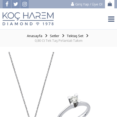
Giriş Yap
/
Üye Ol
Anasayfa
Setler
Tektaş Set
0,80 Ct Tek Taş Pırlantalı Takım