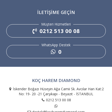
İLETIŞIME GEÇIN
Müşteri Hizmetleri
0212 513 00 08
WhatsApp Destek
0
KOÇ HAREM DIAMOND
İskender Boğazı Hüseyin Ağa Camii Sk. Avcılar Han Kat:2
No: 19- 20 -21 Çarşıkapı - Beyazıt - İSTANBUL
0212 513 00 08
destek@kocharemdiamond.com