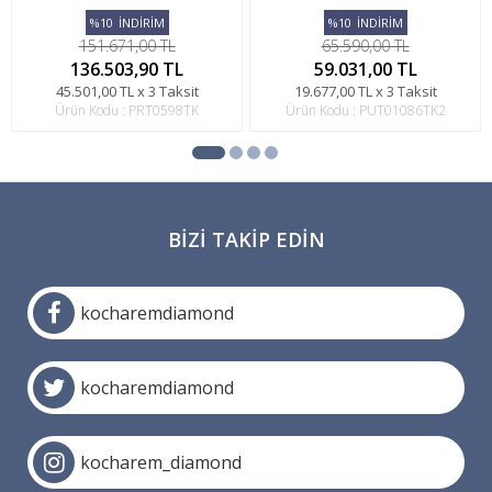
%10
İNDİRİM
%10
İNDİRİM
151.671,00 TL
65.590,00 TL
136.503,90 TL
59.031,00 TL
45.501,00 TL x 3 Taksit
19.677,00 TL x 3 Taksit
Ürün Kodu : PRT0598TK
Ürün Kodu : PUT01086TK2
BIZI TAKIP EDIN
kocharemdiamond
kocharemdiamond
kocharem_diamond