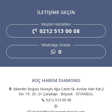
İLETIŞIME GEÇIN
Müşteri Hizmetleri
0212 513 00 08
WhatsApp Destek
0
KOÇ HAREM DIAMOND
İskender Boğazı Hüseyin Ağa Camii Sk. Avcılar Han Kat:2
No: 19- 20 -21 Çarşıkapı - Beyazıt - İSTANBUL
0212 513 00 08
destek@kocharemdiamond.com