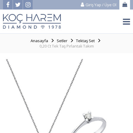
Giriş Yap
/
Üye Ol
Anasayfa
Setler
Tektaş Set
0,20 Ct Tek Taş Pırlantalı Takım