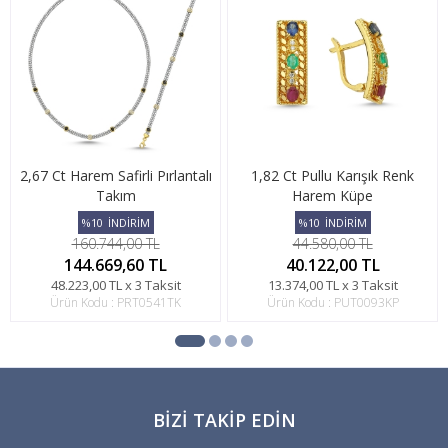
2,67 Ct Harem Safirli Pırlantalı
1,82 Ct Pullu Karışık Renk
Takım
Harem Küpe
%10
İNDİRİM
%10
İNDİRİM
160.744,00 TL
44.580,00 TL
144.669,60 TL
40.122,00 TL
48.223,00 TL x 3 Taksit
13.374,00 TL x 3 Taksit
Ürün Kodu : PRT0541TK
Ürün Kodu : PUT0093KP
BIZI TAKIP EDIN