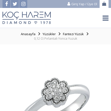
Giriş Yap
/
Üye Ol
Anasayfa
Yüzükler
Fantezi Yüzük
0,12 Ct Pırlantalı Yonca Yuzuk