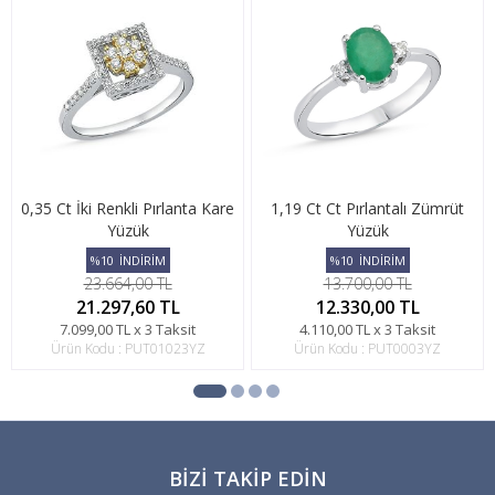
0,35 Ct İki Renkli Pırlanta Kare
1,19 Ct Ct Pırlantalı Zümrüt
Yüzük
Yüzük
%10
İNDİRİM
%10
İNDİRİM
23.664,00 TL
13.700,00 TL
21.297,60 TL
12.330,00 TL
7.099,00 TL x 3 Taksit
4.110,00 TL x 3 Taksit
Ürün Kodu : PUT01023YZ
Ürün Kodu : PUT0003YZ
BIZI TAKIP EDIN