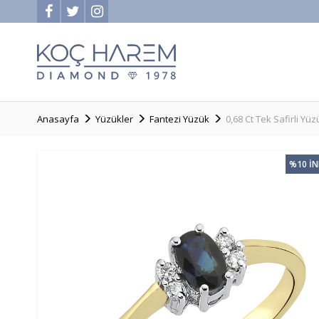
Anasayfa
Yüzükler
Fantezi Yüzük
0,68 Ct Tek Safirli Yüz
%10 İ