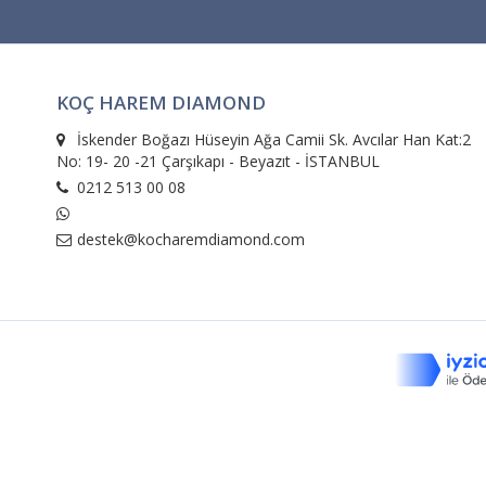
KOÇ HAREM DIAMOND
İskender Boğazı Hüseyin Ağa Camii Sk. Avcılar Han Kat:2
No: 19- 20 -21 Çarşıkapı - Beyazıt - İSTANBUL
0212 513 00 08
destek@kocharemdiamond.com