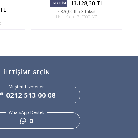
13.128,30 TL
İNDİRİM
 TL
4.376,00 TL x 3 Taksit
Ürün Kodu : PUT0001YZ
Z
İLETIŞIME GEÇIN
Müşteri Hizmetleri
0212 513 00 08
WhatsApp Destek
0