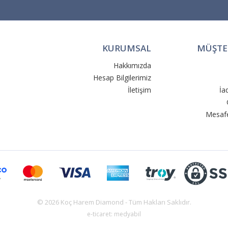
KURUMSAL
MÜŞTER
Hakkımızda
Hesap Bilgilerimiz
İletişim
İa
Mesafe
© 2026 Koç Harem Diamond - Tüm Hakları Saklıdır.
e-ticaret: medyabil