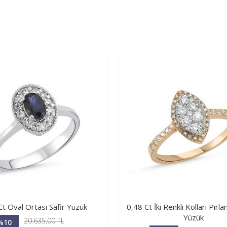
Ct Oval Ortası Safir Yüzük
0,48 Ct İki Renkli Kolları Pırla
Yüzük
20.635,00 TL
%10