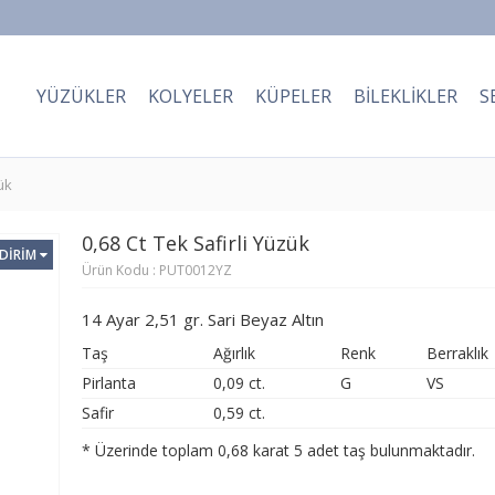
YÜZÜKLER
KOLYELER
KÜPELER
BILEKLIKLER
S
ük
0,68 Ct Tek Safirli Yüzük
NDİRİM
Ürün Kodu : PUT0012YZ
14 Ayar 2,51 gr. Sari Beyaz Altın
Taş
Ağırlık
Renk
Berraklık
Pirlanta
0,09 ct.
G
VS
Safir
0,59 ct.
* Üzerinde toplam 0,68 karat 5 adet taş bulunmaktadır.