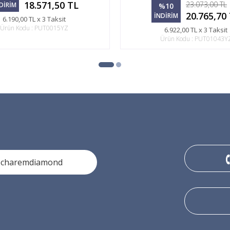
18.571,50 TL
23.073,00 TL
DİRİM
%10
20.765,70
İNDİRİM
6.190,00 TL x 3 Taksit
Ürün Kodu : PUT0015YZ
6.922,00 TL x 3 Taksit
Ürün Kodu : PUT01043Y
ocharemdiamond