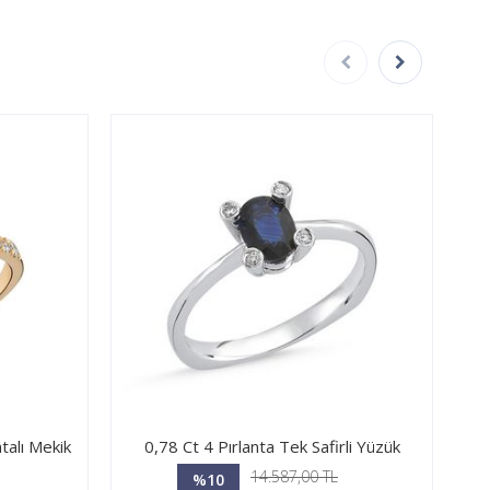
ntalı Mekik
0,78 Ct 4 Pırlanta Tek Safirli Yüzük
14.587,00 TL
%10