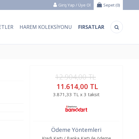
Giriş Yap
/
Üye Ol
Sepet (
0
)
ETLER
HAREM KOLEKSIYONU
FIRSATLAR
12.904,00 TL
11.614,00 TL
3.871,33 TL x 3 taksit
Ödeme Yöntemleri
Kredi Kartı / Banka Kartı ile ödeme