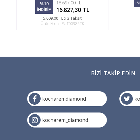
18.697,00 TL
İN
%10
16.827,30 TL
İNDİRİM
5.609,00 TL x 3 Taksit
Ürün Kodu : PUT00985TK
BIZI TAKIP EDIN
kocharemdiamond
k
kocharem_diamond