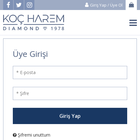
Giriş Yap
/
Üye Ol
Üye Girişi
Şifremi unuttum