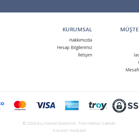
KURUMSAL
MÜŞTER
Hakkımızda
Hesap Bilgilerimiz
İletişim
İa
Mesafe
© 2026 Koç Harem Diamond - Tüm Hakları Saklıdır.
e-ticaret: medyabil