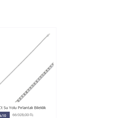
t Su Yolu Pırlantalı Bileklik
66.928,00 TL
%10