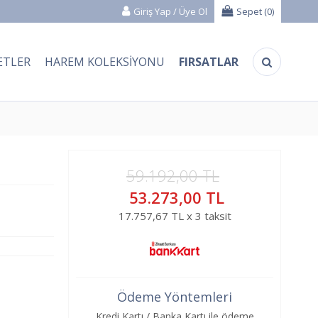
Giriş Yap
/
Üye Ol
Sepet (
0
)
ETLER
HAREM KOLEKSIYONU
FIRSATLAR
59.192,00 TL
53.273,00 TL
17.757,67 TL x 3 taksit
Ödeme Yöntemleri
Kredi Kartı / Banka Kartı ile ödeme