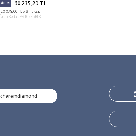
60.235,20 TL
DİRİM
20.078,00 TL x 3 Taksit
Ürün Kodu : PRT0745BLK
ocharemdiamond