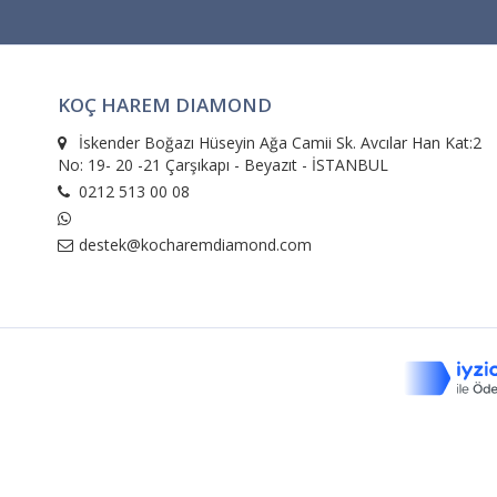
KOÇ HAREM DIAMOND
İskender Boğazı Hüseyin Ağa Camii Sk. Avcılar Han Kat:2
No: 19- 20 -21 Çarşıkapı - Beyazıt - İSTANBUL
0212 513 00 08
destek@kocharemdiamond.com