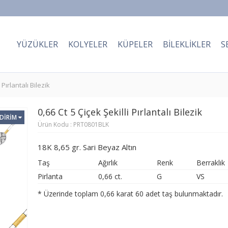
YÜZÜKLER
KOLYELER
KÜPELER
BILEKLIKLER
S
 Pırlantalı Bilezik
0,66 Ct 5 Çiçek Şekilli Pırlantalı Bilezik
NDİRİM
Ürün Kodu : PRT0801BLK
18K 8,65 gr. Sari Beyaz Altın
Taş
Ağırlık
Renk
Berraklık
Pirlanta
0,66 ct.
G
VS
* Üzerinde toplam 0,66 karat 60 adet taş bulunmaktadır.