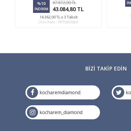
47.872,00 TL
İN
%10
43.084,80 TL
İNDİRİM
14.362,00 TL x 3 Taksit
Ürün Kodu : PRT0809BLK
BIZI TAKIP EDIN
kocharemdiamond
k
kocharem_diamond