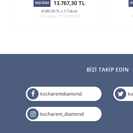
13.767,30 TL
İNDİRİM
İ
4.589,00 TL x 3 Taksit
Ürün Kodu : PUT00999YZ
BIZI TAKIP EDIN
kocharemdiamond
k
kocharem_diamond