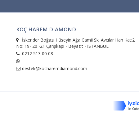
KOÇ HAREM DIAMOND
İskender Boğazı Hüseyin Ağa Camii Sk. Avcılar Han Kat:2
No: 19- 20 -21 Çarşıkapı - Beyazıt - İSTANBUL
0212 513 00 08
destek@kocharemdiamond.com