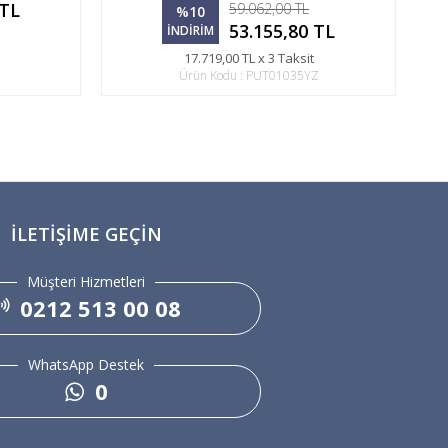
 TL
59.062,00 TL
%10
53.155,80 TL
İNDİRİM
17.719,00 TL x 3 Taksit
Ürün Kodu : PUT01035YZ
İLETIŞIME GEÇIN
Müşteri Hizmetleri
0212 513 00 08
WhatsApp Destek
0