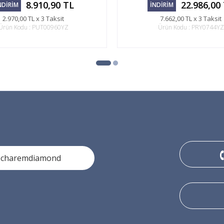
8.910,90 TL
22.986,00
NDİRİM
İNDİRİM
2.970,00 TL x 3 Taksit
7.662,00 TL x 3 Taksit
Ürün Kodu : PUT00960YZ
Ürün Kodu : PRY0744YZ
ocharemdiamond