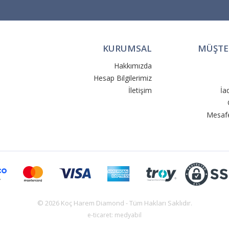
KURUMSAL
MÜŞTER
Hakkımızda
Hesap Bilgilerimiz
İletişim
İa
Mesafe
© 2026 Koç Harem Diamond - Tüm Hakları Saklıdır.
e-ticaret: medyabil