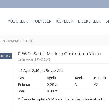
YÜZÜKLER
KOLYELER
KÜPELER
BILEKLIKLER
S
odern Görünümlü Yüzük
0,56 Ct Safirli Modern Görünümlü Yüzük
NDİRİM
Ürün Kodu : PRY0728YZ
14 Ayar 2,56 gr. Beyaz Altın
Taş
Ağırlık
Renk
Berraklık
Pirlanta
0,08 ct.
G
VS
Safir
0,48 ct.
* Üzerinde toplam 0,56 karat 3 adet taş bulunmaktadır.