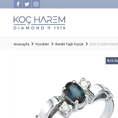
Anasayfa
Yüzükler
Renkli Taşlı Yüzük
0,56 Ct Safirli M
%10 İ