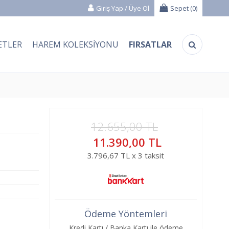
Giriş Yap
/
Üye Ol
Sepet (
0
)
ETLER
HAREM KOLEKSIYONU
FIRSATLAR
12.655,00 TL
11.390,00 TL
3.796,67 TL x 3 taksit
Ödeme Yöntemleri
Kredi Kartı / Banka Kartı ile ödeme