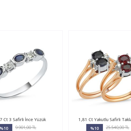
7 Ct 3 Safirli İnce Yüzük
1,81 Ct Yakutlu Safirli Tak
9.901,00 TL
25.540,00 TL
%10
%10